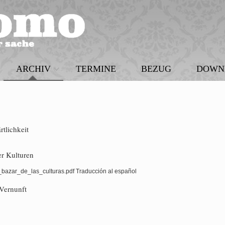
ARCHIV
TERMINE
BEZUG
DOWN
rtlichkeit
er Kulturen
azar_de_las_culturas.pdf Traducción al español
Vernunft