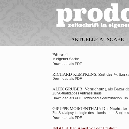
AKTUELLE AUSGABE
Editorial
In eigener Sache
Download als PDF
RICHARD KEMPKENS:
Zeit der Völkerzä
Download als PDF
ALEX GRUBER:
Vernichtung als Bazar d
Zur Aktualität des Antirassismus
Download als PDF
Download exterminacion_un_b
GRUPPE MORGENTHAU:
Die Nacht der 
Zur Sozialpsychologie des islamisierten Subjekts
Download als PDF
INGO ELBE:
Angst vor der Freiheit