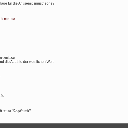
dlage für die Antisemitismustheorie?
ich meine
promisse
d die Apathie der westlichen Welt
*
fie
ft zum Kopftuch”