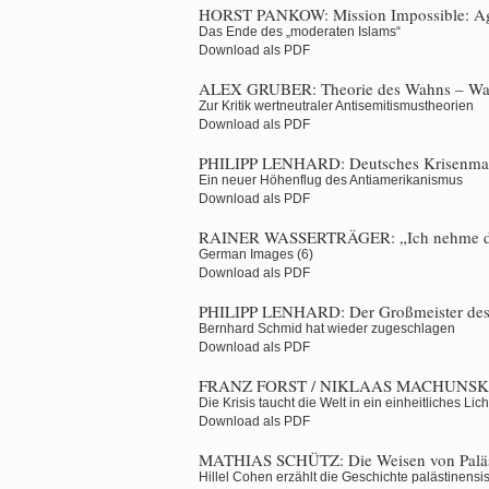
HORST PANKOW:
Mission Impossible: A
Das Ende des „moderaten Islams“
Download als PDF
ALEX GRUBER:
Theorie des Wahns – Wa
Zur Kritik wertneutraler Antisemitismustheorien
Download als PDF
PHILIPP LENHARD:
Deutsches Krisenm
Ein neuer Höhenflug des Antiamerikanismus
Download als PDF
RAINER WASSERTRÄGER:
„Ich nehme di
German Images (6)
Download als PDF
PHILIPP LENHARD:
Der Großmeister des
Bernhard Schmid hat wieder zugeschlagen
Download als PDF
FRANZ FORST / NIKLAAS MACHUNSK
Die Krisis taucht die Welt in ein einheitliches Lich
Download als PDF
MATHIAS SCHÜTZ:
Die Weisen von Palä
Hillel Cohen erzählt die Geschichte palästinensi