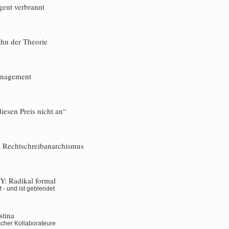
gent verbrannt
hn der Theorie
anagement
esen Preis nicht an“
 Rechtschreibanarchismus
Y:
Radikal formal
t - und ist geblendet
stina
scher Kollaborateure